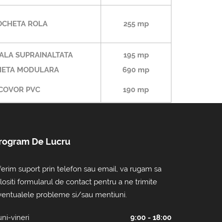
CHETA ROLA
255 mp
ALA SUPRAINALTATA
195 mp
ETA MODULARA
690 mp
COVOR PVC
190 mp
rogram De Lucru
erim suport prin telefon sau email, va rugam sa
lositi formularul de contact pentru a ne trimite
ventualele probleme si/sau mentiuni.
ni-vineri
9:00 - 18:00