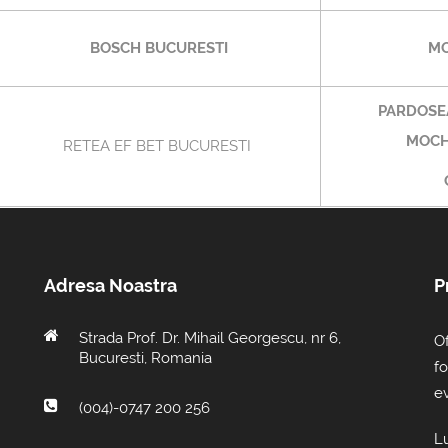
BOSCH BUCURESTI
MO
PARDOSE
MOCH
RETEA EF BET BUCURESTI
Adresa Noastra
P
Strada Prof. Dr. Mihail Georgescu, nr 6,
Of
Bucuresti, Romania
fo
e
(004)-0747 200 256
Lu